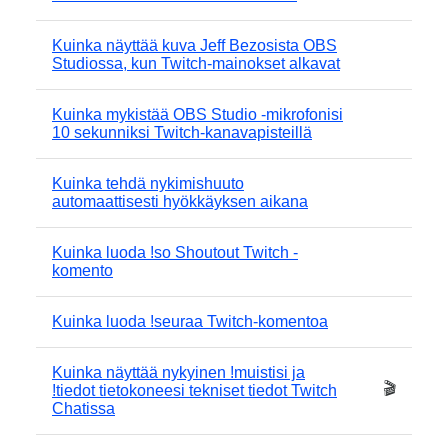
Kuinka näyttää kuva Jeff Bezosista OBS
Studiossa, kun Twitch-mainokset alkavat
Kuinka mykistää OBS Studio -mikrofonisi
10 sekunniksi Twitch-kanavapisteillä
Kuinka tehdä nykimishuuto
automaattisesti hyökkäyksen aikana
Kuinka luoda !so Shoutout Twitch -
komento
Kuinka luoda !seuraa Twitch-komentoa
Kuinka näyttää nykyinen !muistisi ja
🎬
!tiedot tietokoneesi tekniset tiedot Twitch
Chatissa