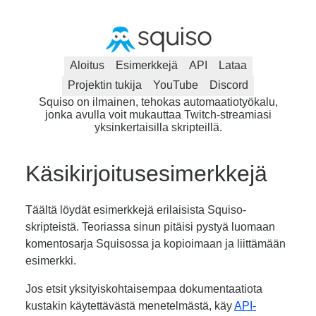
Aloitus
Esimerkkejä
API
Lataa
Projektin tukija
YouTube
Discord
Squiso on ilmainen, tehokas automaatiotyökalu,
jonka avulla voit mukauttaa Twitch-streamiasi
yksinkertaisilla skripteillä.
Käsikirjoitusesimerkkejä
Täältä löydät esimerkkejä erilaisista Squiso-
skripteistä. Teoriassa sinun pitäisi pystyä luomaan
komentosarja Squisossa ja kopioimaan ja liittämään
esimerkki.
Jos etsit yksityiskohtaisempaa dokumentaatiota
kustakin käytettävästä menetelmästä, käy
API-