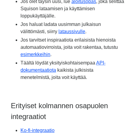
Jos olet täysin uusi, lue
aloitusopas
, joka selittää
Squison lataamisen ja käyttämisen
loppukäyttäjälle.
Jos haluat ladata uusimman julkaisun
välittömästi, siirry
lataussivulle
.
Jos tarvitset inspiraatiota erilaisista hienoista
automaatiovirroista, joita voit rakentaa, tutustu
esimerkkeihin
.
Täältä löydät yksityiskohtaisempaa
API-
dokumentaatiota
kaikista julkisista
menetelmistä, joita voit käyttää.
Erityiset kolmannen osapuolen
integraatiot
Ko-fi-integraatio