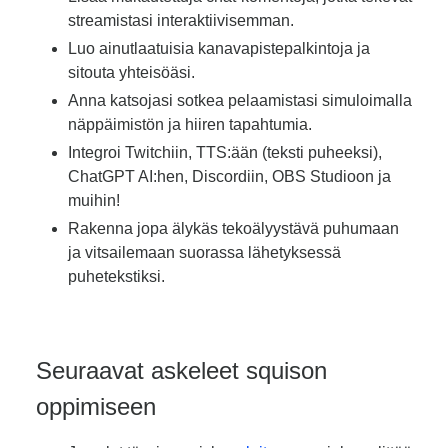
streamistasi interaktiivisemman.
Luo ainutlaatuisia kanavapistepalkintoja ja
sitouta yhteisöäsi.
Anna katsojasi sotkea pelaamistasi simuloimalla
näppäimistön ja hiiren tapahtumia.
Integroi Twitchiin, TTS:ään (teksti puheeksi),
ChatGPT AI:hen, Discordiin, OBS Studioon ja
muihin!
Rakenna jopa älykäs tekoälyystävä puhumaan
ja vitsailemaan suorassa lähetyksessä
puhetekstiksi.
Seuraavat askeleet squison
oppimiseen