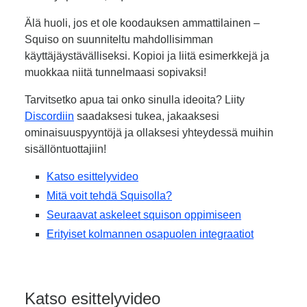
Älä huoli, jos et ole koodauksen ammattilainen –
Squiso on suunniteltu mahdollisimman
käyttäjäystävälliseksi. Kopioi ja liitä esimerkkejä ja
muokkaa niitä tunnelmaasi sopivaksi!
Tarvitsetko apua tai onko sinulla ideoita? Liity
Discordiin
saadaksesi tukea, jakaaksesi
ominaisuuspyyntöjä ja ollaksesi yhteydessä muihin
sisällöntuottajiin!
Katso esittelyvideo
Mitä voit tehdä Squisolla?
Seuraavat askeleet squison oppimiseen
Erityiset kolmannen osapuolen integraatiot
Katso esittelyvideo