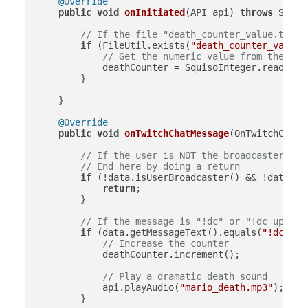
@Override
public
void
onInitiated
(API api)
throws
 Squis
// If the file "death_counter_value.txt" 
if
 (FileUtil.exists(
"death_counter_value.
// Get the numeric value from the fil
            deathCounter = SquisoInteger.readFrom
        }

    }

@Override
public
void
onTwitchChatMessage
(OnTwitchChatM
// If the user is NOT the broadcaster and
// End here by doing a return
if
 (!data.isUserBroadcaster() && !data.isU
return
;

        }

// If the message is "!dc" or "!dc up"
if
 (data.getMessageText().equals(
"!dc"
) |
// Increase the counter
            deathCounter.increment();

// Play a dramatic death sound
            api.playAudio(
"mario_death.mp3"
);

        }
