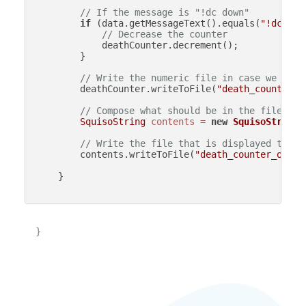
// If the message is "!dc down"
if
 (data.getMessageText().equals(
"!dc dow
// Decrease the counter
            deathCounter.decrement();

        }

// Write the numeric file in case we rest
        deathCounter.writeToFile(
"death_counter_v
// Compose what should be in the file for
SquisoString
contents
=
new
SquisoString
(
// Write the file that is displayed to OB
        contents.writeToFile(
"death_counter_obs.t
    }

}
