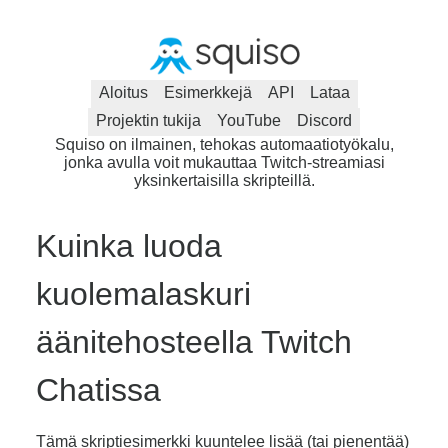
Aloitus
Esimerkkejä
API
Lataa
Projektin tukija
YouTube
Discord
Squiso on ilmainen, tehokas automaatiotyökalu,
jonka avulla voit mukauttaa Twitch-streamiasi
yksinkertaisilla skripteillä.
Kuinka luoda
kuolemalaskuri
äänitehosteella Twitch
Chatissa
Tämä skriptiesimerkki kuuntelee lisää (tai pienentää)