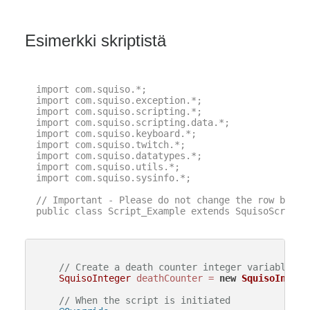
Esimerkki skriptistä
import com.squiso.*;

import com.squiso.exception.*;

import com.squiso.scripting.*;

import com.squiso.scripting.data.*;

import com.squiso.keyboard.*;

import com.squiso.twitch.*;

import com.squiso.datatypes.*;

import com.squiso.utils.*;

import com.squiso.sysinfo.*;

// Important - Please do not change the row below 
public class Script_Example extends SquisoScript {
// Create a death counter integer variable, a
SquisoInteger
deathCounter
=
new
SquisoIntege
// When the script is initiated