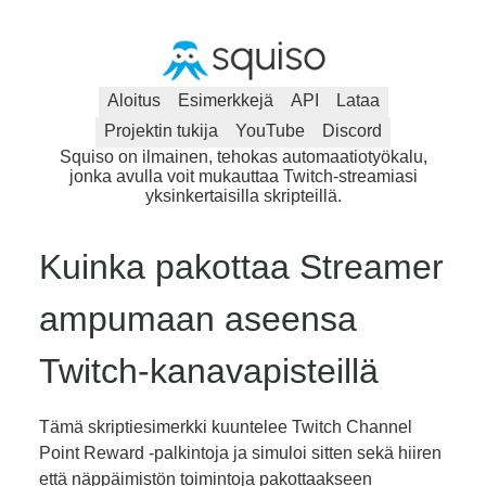
Aloitus
Esimerkkejä
API
Lataa
Projektin tukija
YouTube
Discord
Squiso on ilmainen, tehokas automaatiotyökalu,
jonka avulla voit mukauttaa Twitch-streamiasi
yksinkertaisilla skripteillä.
Kuinka pakottaa Streamer
ampumaan aseensa
Twitch-kanavapisteillä
Tämä skriptiesimerkki kuuntelee Twitch Channel
Point Reward -palkintoja ja simuloi sitten sekä hiiren
että näppäimistön toimintoja pakottaakseen