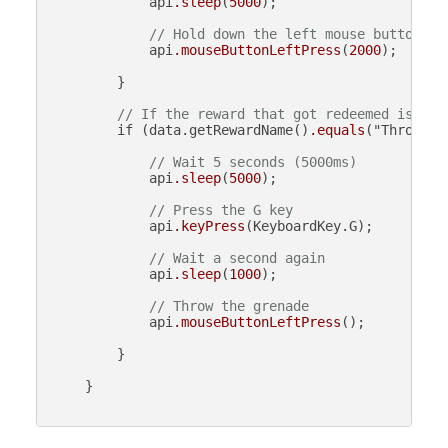
            api
.sleep
(
5000
);

// Hold down the left mouse button fo
            api
.mouseButtonLeftPress
(
2000
);

        }

// If the reward that got redeemed is cal
        if (data.getRewardName()
.equals
("Throw Gr
// Wait 5 seconds (5000ms)
            api
.sleep
(
5000
);

// Press the G key
            api
.keyPress
(KeyboardKey.G);

// Wait a second again
            api
.sleep
(
1000
);

// Throw the grenade
            api
.mouseButtonLeftPress
();

        }

    }
