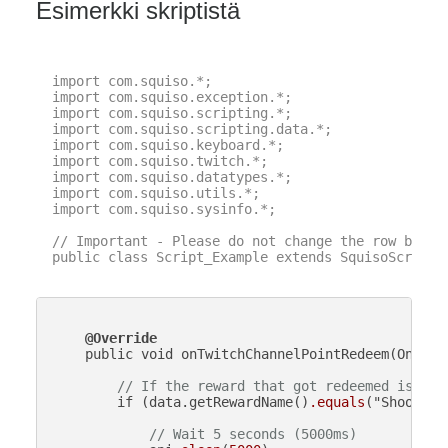
Esimerkki skriptistä
import com.squiso.*;

import com.squiso.exception.*;

import com.squiso.scripting.*;

import com.squiso.scripting.data.*;

import com.squiso.keyboard.*;

import com.squiso.twitch.*;

import com.squiso.datatypes.*;

import com.squiso.utils.*;

import com.squiso.sysinfo.*;

// Important - Please do not change the row below 
public class Script_Example extends SquisoScript {
@Override
    public void onTwitchChannelPointRedeem(OnTwit
// If the reward that got redeemed is cal
        if (data.getRewardName()
.equals
("Shoot Gun
// Wait 5 seconds (5000ms)