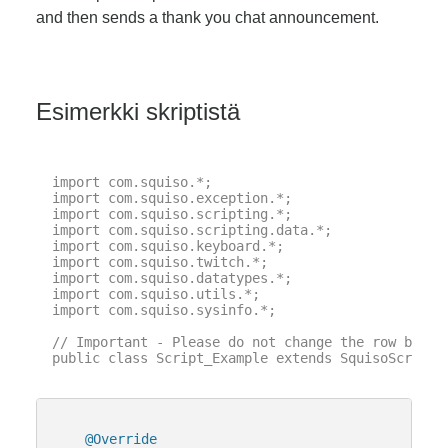
and then sends a thank you chat announcement.
Esimerkki skriptistä
import com.squiso.*;

import com.squiso.exception.*;

import com.squiso.scripting.*;

import com.squiso.scripting.data.*;

import com.squiso.keyboard.*;

import com.squiso.twitch.*;

import com.squiso.datatypes.*;

import com.squiso.utils.*;

import com.squiso.sysinfo.*;

// Important - Please do not change the row below 
public class Script_Example extends SquisoScript {
@Override