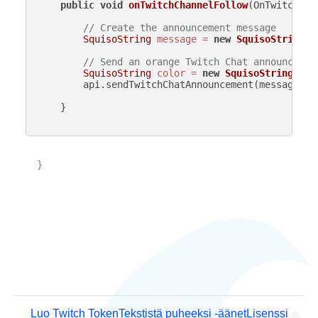
public
void
onTwitchChannelFollow
(OnTwitchCha
// Create the announcement message
SquisoString
message
=
new
SquisoString
(
"
// Send an orange Twitch Chat announcemen
SquisoString
color
=
new
SquisoString
(
"or
        api.sendTwitchChatAnnouncement(message, co
    }

}

Luo Twitch Token
Tekstistä puheeksi -äänet
Lisenssi