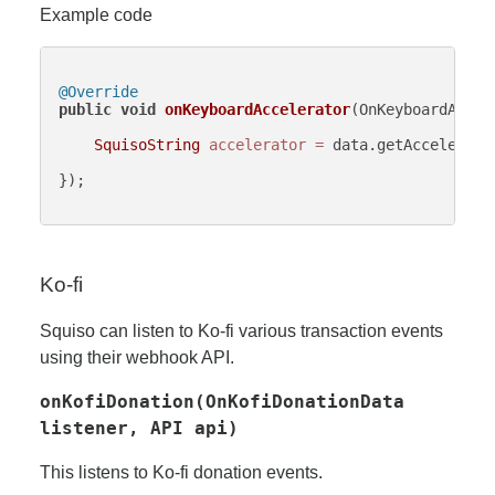
Example code
@Override
public
void
onKeyboardAccelerator
(OnKeyboardAccel
SquisoString
accelerator
=
 data.getAccelerato
});

Ko-fi
Squiso can listen to Ko-fi various transaction events
using their webhook API.
onKofiDonation(OnKofiDonationData
listener, API api)
This listens to Ko-fi donation events.