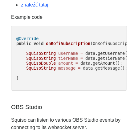
znaleźć tutaj.
Example code
@Override
public
void
onKofiSubscription
(OnKofiSubscription
SquisoString
username
=
 data.getUsername();

SquisoString
tierName
=
 data.getTierName();

SquisoDouble
amount
=
 data.getAmount();

SquisoString
message
=
 data.getMessage();

}

OBS Studio
Squiso can listen to various OBS Studio events by
connecting to its websocket server.