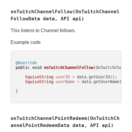
onTwitchChannelFollow(OnTwitchChannel
FollowData data, API api)
This listens to Channel follows.
Example code
@Override
public
void
onTwitchChannelFollow
(OnTwitchChannel
SquisoString
userID
=
 data.getUserID();

SquisoString
userName
=
 data.getUserName();

}

onTwitchChannelPointRedeem(OnTwitchCh
annelPointRedeemData data, API api)