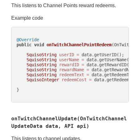
This listens to Channel Points reward redeems.
Example code
@Override
public
void
onTwitchChannelPointRedeem
(OnTwitchCh
SquisoString
userID
=
 data.getUserID();

SquisoString
userName
=
 data.getUserName();

SquisoString
rewardID
=
 data.getRewardID();

SquisoString
rewardName
=
 data.getRewardName()
SquisoString
redeemText
=
 data.getRedeemText()
SquisoInteger
redeemCost
=
 data.getRedeemCost(
}

onTwitchChannelUpdate(OnTwitchChannel
UpdateData data, API api)
This listens to channel updates.