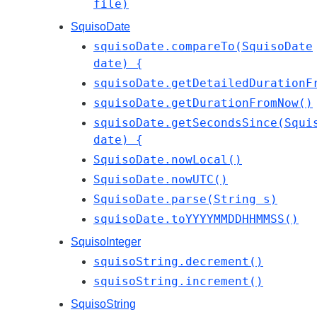
file)
SquisoDate
squisoDate.compareTo(SquisoDate
date) {
squisoDate.getDetailedDurationF
squisoDate.getDurationFromNow()
squisoDate.getSecondsSince(Squi
date) {
SquisoDate.nowLocal()
SquisoDate.nowUTC()
SquisoDate.parse(String s)
squisoDate.toYYYYMMDDHHMMSS()
SquisoInteger
squisoString.decrement()
squisoString.increment()
SquisoString