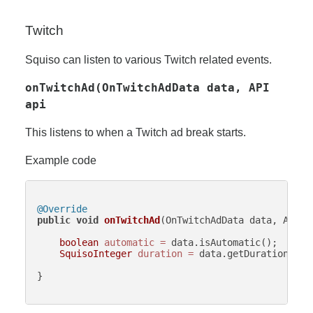
Twitch
Squiso can listen to various Twitch related events.
onTwitchAd(OnTwitchAdData data, API
api
This listens to when a Twitch ad break starts.
Example code
@Override
public
void
onTwitchAd
(OnTwitchAdData data, API a
boolean
automatic
=
 data.isAutomatic();

SquisoInteger
duration
=
 data.getDuration();

}
