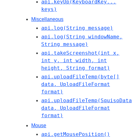
api.keyUp(KeyboardKey...
keys)
Miscellaneous
api.log(String message)
api.log(String windowName,
String message)
api.takeScreenshot(int x,
int y, int width, int
height, String format)
api.uploadFileTemp(byte[]
data, UploadFileFormat
format)
api.uploadFileTemp(SquisoData
data, UploadFileFormat
format)
Mouse
api.getMousePosition()