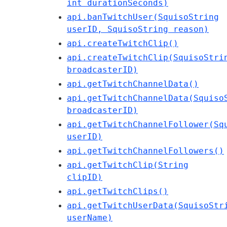
int durationSeconds)
api.banTwitchUser(SquisoString
userID, SquisoString reason)
api.createTwitchClip()
api.createTwitchClip(SquisoStri
broadcasterID)
api.getTwitchChannelData()
api.getTwitchChannelData(Squiso
broadcasterID)
api.getTwitchChannelFollower(Sq
userID)
api.getTwitchChannelFollowers()
api.getTwitchClip(String
clipID)
api.getTwitchClips()
api.getTwitchUserData(SquisoStr
userName)