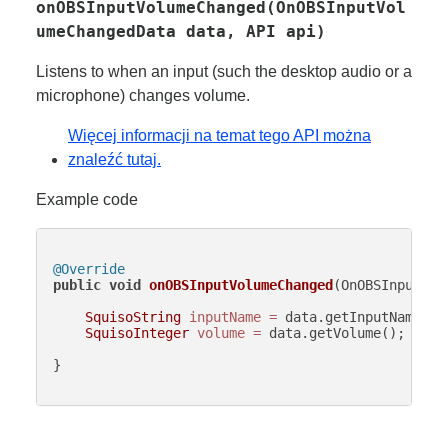
onOBSInputVolumeChanged(OnOBSInputVol
umeChangedData data, API api)
Listens to when an input (such the desktop audio or a
microphone) changes volume.
Więcej informacji na temat tego API można
znaleźć tutaj.
Example code
@Override
public
void
onOBSInputVolumeChanged
(OnOBSInputVol
SquisoString
inputName
=
 data.getInputName();

SquisoInteger
volume
=
 data.getVolume();

}
