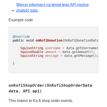
Więcej informacji na temat tego API można
znaleźć tutaj.
Example code
@Override
public
void
onKofiDonation
(OnKofiDonationData lis
SquisoString
username
=
 data.getUsername();

SquisoDouble
amount
=
 data.getAmount();

SquisoString
message
=
 data.getMessage();

}

onKofiShopOrder(OnKofiShopOrderData
data, API api)
This listens to Ko-fi shop order events.