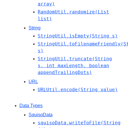
array)
RandomUtil.randomize(List
list)
String
StringUtil.isEmpty(String s)
StringUtil.toFilenameFriendly(S
s)
StringUtil.truncate(String
s, int maxLength, boolean
appendTrailingDots)
URL
URLUtil.encode(String value)
Data Types
SquisoData
squisoData.writeToFile(String