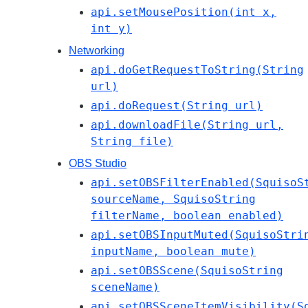
api.setMousePosition(int x,
int y)
Networking
api.doGetRequestToString(String
url)
api.doRequest(String url)
api.downloadFile(String url,
String file)
OBS Studio
api.setOBSFilterEnabled(SquisoS
sourceName, SquisoString
filterName, boolean enabled)
api.setOBSInputMuted(SquisoStri
inputName, boolean mute)
api.setOBSScene(SquisoString
sceneName)
api.setOBSSceneItemVisibility(S