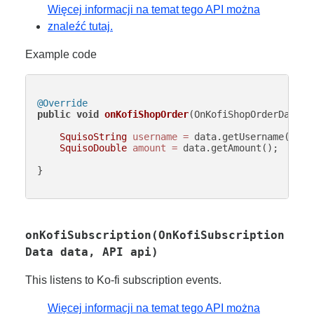
Więcej informacji na temat tego API można
znaleźć tutaj.
Example code
@Override
public
void
onKofiShopOrder
(OnKofiShopOrderData d
SquisoString
username
=
 data.getUsername();

SquisoDouble
amount
=
 data.getAmount();

}

onKofiSubscription(OnKofiSubscription
Data data, API api)
This listens to Ko-fi subscription events.
Więcej informacji na temat tego API można