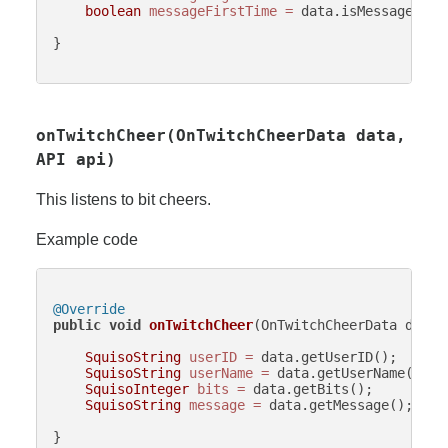
boolean
messageFirstTime
=
 data.isMessageFirst
}

onTwitchCheer(OnTwitchCheerData data,
API api)
This listens to bit cheers.
Example code
@Override
public
void
onTwitchCheer
(OnTwitchCheerData data,
SquisoString
userID
=
 data.getUserID();

SquisoString
userName
=
 data.getUserName();

SquisoInteger
bits
=
 data.getBits();

SquisoString
message
=
 data.getMessage();

}
