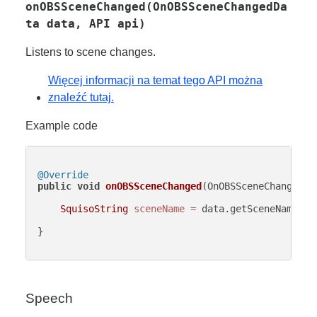
onOBSSceneChanged(OnOBSSceneChangedDa
ta data, API api)
Listens to scene changes.
Więcej informacji na temat tego API można
znaleźć tutaj.
Example code
@Override
public
void
onOBSSceneChanged
(OnOBSSceneChangedDa
SquisoString
sceneName
=
 data.getSceneName();

}

Speech