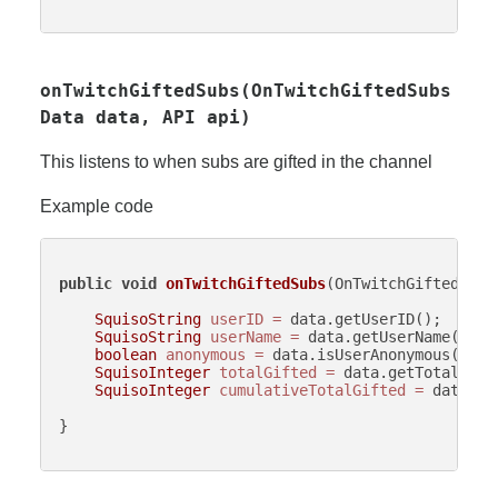
onTwitchGiftedSubs(OnTwitchGiftedSubs
Data data, API api)
This listens to when subs are gifted in the channel
Example code
public
void
onTwitchGiftedSubs
(OnTwitchGiftedSubs
SquisoString
userID
=
 data.getUserID();

SquisoString
userName
=
 data.getUserName();

boolean
anonymous
=
 data.isUserAnonymous();

SquisoInteger
totalGifted
=
 data.getTotalGifte
SquisoInteger
cumulativeTotalGifted
=
 data.ge
}
