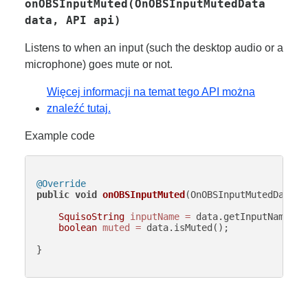
onOBSInputMuted(OnOBSInputMutedData
data, API api)
Listens to when an input (such the desktop audio or a
microphone) goes mute or not.
Więcej informacji na temat tego API można
znaleźć tutaj.
Example code
@Override
public
void
onOBSInputMuted
(OnOBSInputMutedData d
SquisoString
inputName
=
 data.getInputName();

boolean
muted
=
 data.isMuted();

}
