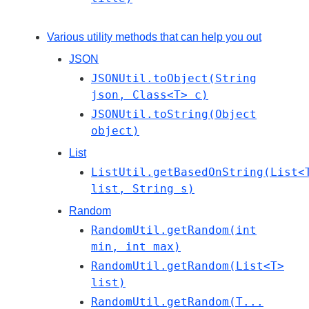
Various utility methods that can help you out
JSON
JSONUtil.toObject(String
json, Class<T> c)
JSONUtil.toString(Object
object)
List
ListUtil.getBasedOnString(List<
list, String s)
Random
RandomUtil.getRandom(int
min, int max)
RandomUtil.getRandom(List<T>
list)
RandomUtil.getRandom(T...