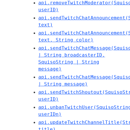
api.removeTwitchModerator(Squis
userID)
api.sendTwitchChatAnnouncement(
text)
api.sendTwitchChatAnnouncement(
text, String color)
api.sendTwitchChatMessage(Squis
| String broadcasterID,
SquisoString | String
message)
api.sendTwitchChatMessage(Squis
| String message)
api.sendTwitchShoutout(SquisoSt
userID)
api.unbanTwitchUser(SquisoStrin
userIDn)
api.updateTwitchChannelTitle(St
title)