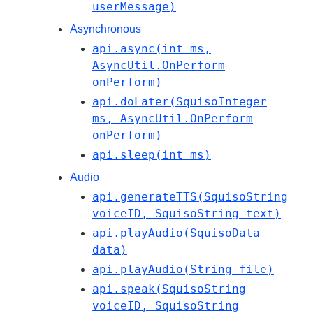
userMessage)
Asynchronous
api.async(int ms,
AsyncUtil.OnPerform
onPerform)
api.doLater(SquisoInteger
ms, AsyncUtil.OnPerform
onPerform)
api.sleep(int ms)
Audio
api.generateTTS(SquisoString
voiceID, SquisoString text)
api.playAudio(SquisoData
data)
api.playAudio(String file)
api.speak(SquisoString
voiceID, SquisoString