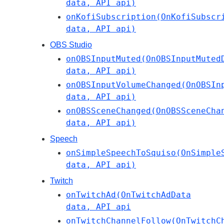
data, API api)
onKofiSubscription(OnKofiSubscr
data, API api)
OBS Studio
onOBSInputMuted(OnOBSInputMuted
data, API api)
onOBSInputVolumeChanged(OnOBSIn
data, API api)
onOBSSceneChanged(OnOBSSceneCha
data, API api)
Speech
onSimpleSpeechToSquiso(OnSimple
data, API api)
Twitch
onTwitchAd(OnTwitchAdData
data, API api
onTwitchChannelFollow(OnTwitchC