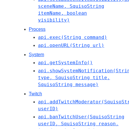
sceneName, SquisoString
itemName, boolean
visibility)
Process
api.exec(String command)
api.openURL(String url)
System
api.getSystemInfo()
api.showSystemNotification(Stri
type, SquisoString title,
SquisoString message)
Twitch
api.addTwitchModerator(SquisoSt
userID)
api.banTwitchUser(SquisoString
userID, SquisoString reason,