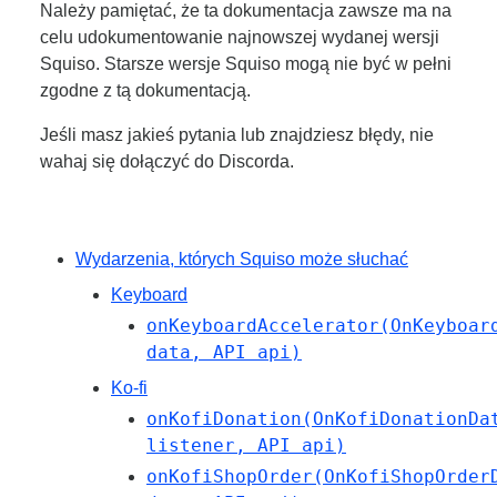
Należy pamiętać, że ta dokumentacja zawsze ma na
celu udokumentowanie najnowszej wydanej wersji
Squiso. Starsze wersje Squiso mogą nie być w pełni
zgodne z tą dokumentacją.
Jeśli masz jakieś pytania lub znajdziesz błędy, nie
wahaj się dołączyć do Discorda.
Wydarzenia, których Squiso może słuchać
Keyboard
onKeyboardAccelerator(OnKeyboar
data, API api)
Ko-fi
onKofiDonation(OnKofiDonationDa
listener, API api)
onKofiShopOrder(OnKofiShopOrder