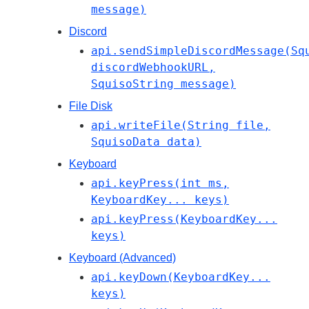
message)
Discord
api.sendSimpleDiscordMessage(Sq
discordWebhookURL,
SquisoString message)
File Disk
api.writeFile(String file,
SquisoData data)
Keyboard
api.keyPress(int ms,
KeyboardKey... keys)
api.keyPress(KeyboardKey...
keys)
Keyboard (Advanced)
api.keyDown(KeyboardKey...
keys)