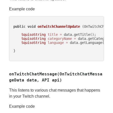
Example code
public
void
onTwitchChannelUpdate
(OnTwitchChanne
SquisoString
title
=
 data.getTitle();

SquisoString
categoryName
=
 data.getCategoryNa
SquisoString
language
=
 data.getLanguage();

}

onTwitchChatMessage(OnTwitchChatMessa
geData data, API api)
This listens to various chat messages that happens
in your Twitch channel.
Example code