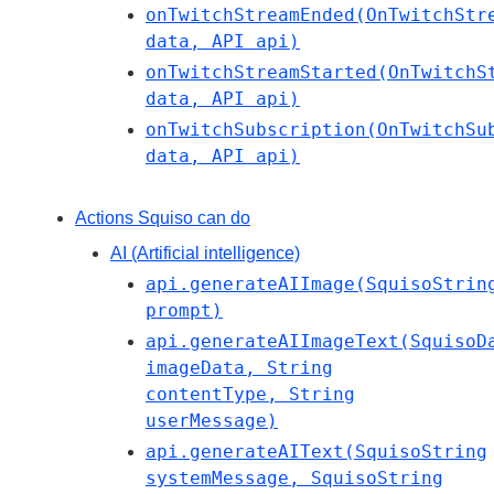
onTwitchStreamEnded(OnTwitchStr
data, API api)
onTwitchStreamStarted(OnTwitchS
data, API api)
onTwitchSubscription(OnTwitchSu
data, API api)
Actions Squiso can do
AI (Artificial intelligence)
api.generateAIImage(SquisoStrin
prompt)
api.generateAIImageText(SquisoD
imageData, String
contentType, String
userMessage)
api.generateAIText(SquisoString
systemMessage, SquisoString