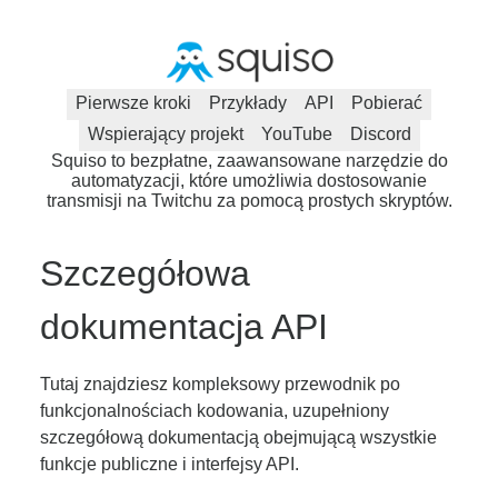
Pierwsze kroki
Przykłady
API
Pobierać
Wspierający projekt
YouTube
Discord
Squiso to bezpłatne, zaawansowane narzędzie do
automatyzacji, które umożliwia dostosowanie
transmisji na Twitchu za pomocą prostych skryptów.
Szczegółowa
dokumentacja API
Tutaj znajdziesz kompleksowy przewodnik po
funkcjonalnościach kodowania, uzupełniony
szczegółową dokumentacją obejmującą wszystkie
funkcje publiczne i interfejsy API.