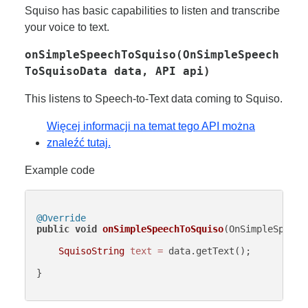
Squiso has basic capabilities to listen and transcribe
your voice to text.
onSimpleSpeechToSquiso(OnSimpleSpeech
ToSquisoData data, API api)
This listens to Speech-to-Text data coming to Squiso.
Więcej informacji na temat tego API można
znaleźć tutaj.
Example code
@Override
public
void
onSimpleSpeechToSquiso
(OnSimpleSpeech
SquisoString
text
=
 data.getText();

}
