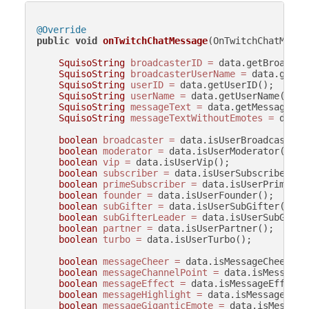
@Override
public
void
onTwitchChatMessage
(OnTwitchChatMessa
SquisoString
broadcasterID
=
 data.getBroadcast
SquisoString
broadcasterUserName
=
 data.getBr
SquisoString
userID
=
 data.getUserID();

SquisoString
userName
=
 data.getUserName();

SquisoString
messageText
=
 data.getMessageText
SquisoString
messageTextWithoutEmotes
=
 data.
boolean
broadcaster
=
 data.isUserBroadcaster()
boolean
moderator
=
 data.isUserModerator();

boolean
vip
=
 data.isUserVip();

boolean
subscriber
=
 data.isUserSubscriber();

boolean
primeSubscriber
=
 data.isUserPrimeSubs
boolean
founder
=
 data.isUserFounder();

boolean
subGifter
=
 data.isUserSubGifter();

boolean
subGifterLeader
=
 data.isUserSubGifter
boolean
partner
=
 data.isUserPartner();

boolean
turbo
=
 data.isUserTurbo();

boolean
messageCheer
=
 data.isMessageCheer();

boolean
messageChannelPoint
=
 data.isMessageC
boolean
messageEffect
=
 data.isMessageEffect()
boolean
messageHighlight
=
 data.isMessageHighl
boolean
messageGiganticEmote
=
 data.isMessage