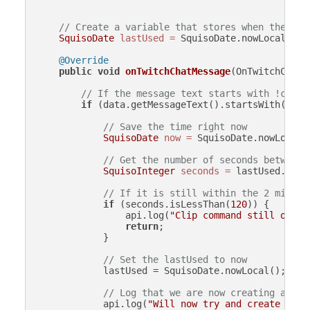
// Create a variable that stores when the cli
SquisoDate
lastUsed
=
 SquisoDate.nowLocal();

@Override
public
void
onTwitchChatMessage
(OnTwitchChatM
// If the message text starts with !clip
if
 (data.getMessageText().startsWith(
"!cl
// Save the time right now
SquisoDate
now
=
 SquisoDate.nowLocal()
// Get the number of seconds between 
SquisoInteger
seconds
=
 lastUsed.getS
// If it is still within the 2 minute
if
 (seconds.isLessThan(
120
)) {

                api.log(
"Clip command still on co
return
;

            }

// Set the lastUsed to now
            lastUsed = SquisoDate.nowLocal();

// Log that we are now creating a cli
            api.log(
"Will now try and create a Tw