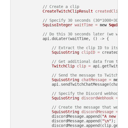
// Create a clip
CreateTwitchClipResult
createdClip
=
 
// Specify 30 seconds (30*1000=30000 
SquisoInteger
waitTime
=
new
SquisoIn
// Do this 30 seconds later (we wait 
            api.doLater(waitTime, () -> {

// Extract the clip ID to its own
SquisoString
clipID
=
 createdClip
// Get additional data from the c
TwitchClip
clip
=
 api.getTwitchCl
// Send the message to Twitch cha
SquisoString
chatMessage
=
new
Sq
                api.sendTwitchChatMessage(chatMess
// Specify the Discord webhook UR
SquisoString
discordWebhook
=
new
// Create the message that we wil
SquisoString
discordMessage
=
new
                discordMessage.append(
"A new clip
                discordMessage.append(
"\n"
);

                discordMessage.append(clip.getURL(