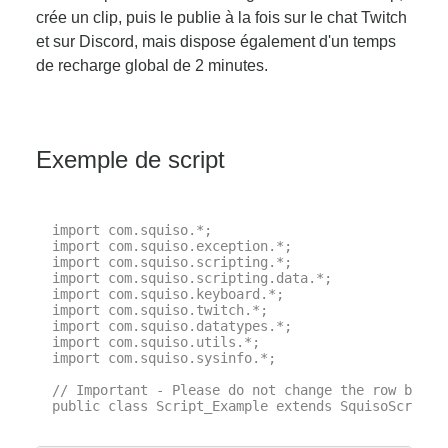
crée un clip, puis le publie à la fois sur le chat Twitch
et sur Discord, mais dispose également d'un temps
de recharge global de 2 minutes.
Exemple de script
import com.squiso.*;

import com.squiso.exception.*;

import com.squiso.scripting.*;

import com.squiso.scripting.data.*;

import com.squiso.keyboard.*;

import com.squiso.twitch.*;

import com.squiso.datatypes.*;

import com.squiso.utils.*;

import com.squiso.sysinfo.*;

// Important - Please do not change the row below 
public class Script_Example extends SquisoScript {