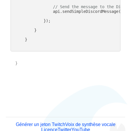
// Send the message to the Discor
                api.sendSimpleDiscordMessage(disco
            });

        }

    }

}

Générer un jeton Twitch
Voix de synthèse vocale
Licence
Twitter
YouTube