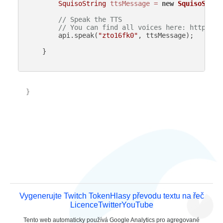
SquisoString
ttsMessage
=
new
SquisoStrin
// Speak the TTS
// You can find all voices here: https://
        api.speak(
"zto16fk0"
, ttsMessage);

    }

}

Vygenerujte Twitch Token
Hlasy převodu textu na řeč
Licence
Twitter
YouTube
Tento web automaticky používá Google Analytics pro agregované