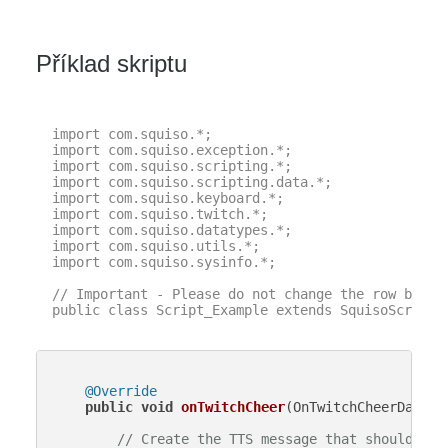
Příklad skriptu
import com.squiso.*;

import com.squiso.exception.*;

import com.squiso.scripting.*;

import com.squiso.scripting.data.*;

import com.squiso.keyboard.*;

import com.squiso.twitch.*;

import com.squiso.datatypes.*;

import com.squiso.utils.*;

import com.squiso.sysinfo.*;

// Important - Please do not change the row below 
public class Script_Example extends SquisoScript {
@Override
public
void
onTwitchCheer
(OnTwitchCheerData d
// Create the TTS message that should be 