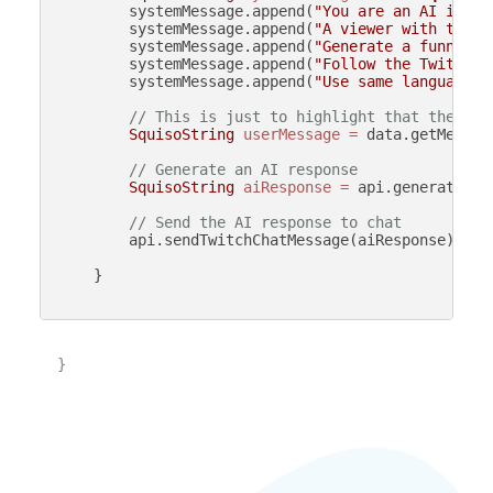
        systemMessage.append(
"You are an AI in Sq
        systemMessage.append(
"A viewer with the u
        systemMessage.append(
"Generate a funny gr
        systemMessage.append(
"Follow the Twitch c
        systemMessage.append(
"Use same language a
// This is just to highlight that the AI 
SquisoString
userMessage
=
 data.getMessage
// Generate an AI response
SquisoString
aiResponse
=
 api.generateAIT
// Send the AI response to chat
        api.sendTwitchChatMessage(aiResponse);

    }

}
