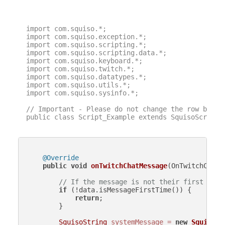
import com.squiso.*;

import com.squiso.exception.*;

import com.squiso.scripting.*;

import com.squiso.scripting.data.*;

import com.squiso.keyboard.*;

import com.squiso.twitch.*;

import com.squiso.datatypes.*;

import com.squiso.utils.*;

import com.squiso.sysinfo.*;

// Important - Please do not change the row below 
public class Script_Example extends SquisoScript {
@Override
public
void
onTwitchChatMessage
(OnTwitchChatM
// If the message is not their first time
if
 (!data.isMessageFirstTime()) {

return
;

        }

SquisoString
systemMessage
=
new
SquisoSt