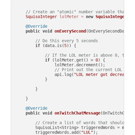
// Create an "atomic" number variable that is
SquisoInteger
lolMeter
=
new
SquisoInteger
(
0
);
@Override
public
void
onEverySecond
(OnEverySecondData d
// Do this every 5 seconds
if
 (data.is(
5
)) {

// If the LOL meter is above 0, then 
if
 (lolMeter.get() > 
0
) {

                lolMeter.decrement();

// Print out the current LOL mete
                api.log(
"LOL meter got decreased 
            }

        }

    }

@Override
public
void
onTwitchChatMessage
(OnTwitchChatM
// Create a list of words that should inc
        SquisoList<String> triggeredWords = 
new
S
        triggeredWords.add(
"LUL"
);
