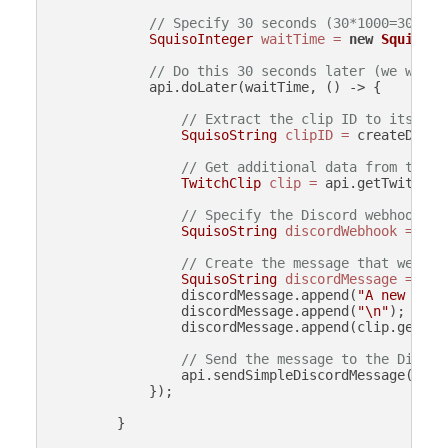
// Specify 30 seconds (30*1000=30000 
SquisoInteger
waitTime
=
new
SquisoIn
// Do this 30 seconds later (we wait 
            api.doLater(waitTime, () -> {

// Extract the clip ID to its own
SquisoString
clipID
=
 createData.
// Get additional data from the c
TwitchClip
clip
=
 api.getTwitchCl
// Specify the Discord webhook UR
SquisoString
discordWebhook
=
new
// Create the message that we wil
SquisoString
discordMessage
=
new
                discordMessage.append(
"A new clip
                discordMessage.append(
"\n"
);

                discordMessage.append(clip.getURL(
// Send the message to the Discor
                api.sendSimpleDiscordMessage(disco
            });

        }
