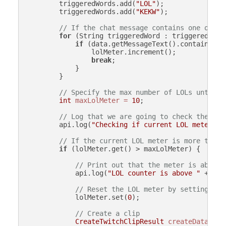
        triggeredWords.add(
"LOL"
);

        triggeredWords.add(
"KEKW"
);

// If the chat message contains one of th
for
 (String triggeredWord : triggeredWords
if
 (data.getMessageText().contains(tri
                lolMeter.increment();

break
;

            }

        }

// Specify the max number of LOLs until w
int
maxLolMeter
=
10
;

// Log that we are going to check the cur
        api.log(
"Checking if current LOL meter "
 
// If the current LOL meter is more than 
if
 (lolMeter.get() > maxLolMeter) {

// Print out that the meter is above 
            api.log(
"LOL counter is above "
 + max
// Reset the LOL meter by setting it 
            lolMeter.set(
0
);

// Create a clip
CreateTwitchClipResult
createData
=
 a