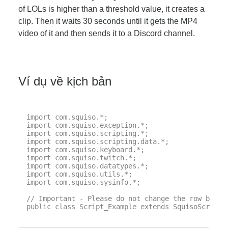
of LOLs is higher than a threshold value, it creates a
clip. Then it waits 30 seconds until it gets the MP4
video of it and then sends it to a Discord channel.
Ví dụ về kịch bản
import com.squiso.*;

import com.squiso.exception.*;

import com.squiso.scripting.*;

import com.squiso.scripting.data.*;

import com.squiso.keyboard.*;

import com.squiso.twitch.*;

import com.squiso.datatypes.*;

import com.squiso.utils.*;

import com.squiso.sysinfo.*;

// Important - Please do not change the row below 
public class Script_Example extends SquisoScript {