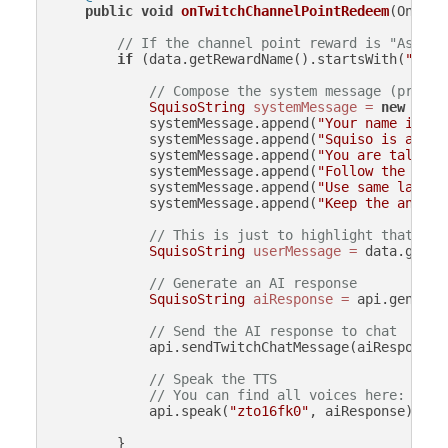
public
void
onTwitchChannelPointRedeem
(OnTwit
// If the channel point reward is "Ask Mr
if
 (data.getRewardName().startsWith(
"Ask 
// Compose the system message (prompt
SquisoString
systemMessage
=
new
Squi
            systemMessage.append(
"Your name is Mr
            systemMessage.append(
"Squiso is a Twi
            systemMessage.append(
"You are talking
            systemMessage.append(
"Follow the Twit
            systemMessage.append(
"Use same langua
            systemMessage.append(
"Keep the answer
// This is just to highlight that the
SquisoString
userMessage
=
 data.getRe
// Generate an AI response
SquisoString
aiResponse
=
 api.generat
// Send the AI response to chat
            api.sendTwitchChatMessage(aiResponse);
// Speak the TTS
// You can find all voices here: http
            api.speak(
"zto16fk0"
, aiResponse);

        }
