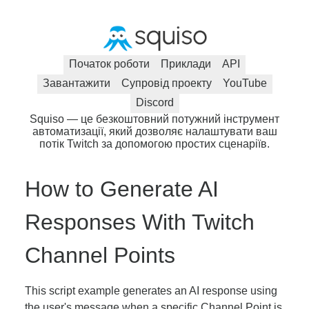
Початок роботи
Приклади
API
Завантажити
Супровід проекту
YouTube
Discord
Squiso — це безкоштовний потужний інструмент
автоматизації, який дозволяє налаштувати ваш
потік Twitch за допомогою простих сценаріїв.
How to Generate AI
Responses With Twitch
Channel Points
This script example generates an AI response using
the user's message when a specific Channel Point is