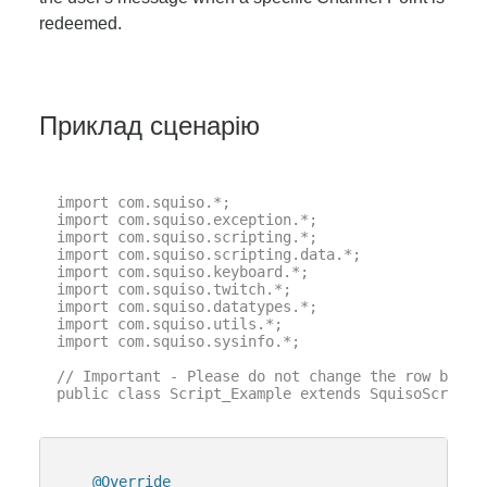
redeemed.
Приклад сценарію
import com.squiso.*;

import com.squiso.exception.*;

import com.squiso.scripting.*;

import com.squiso.scripting.data.*;

import com.squiso.keyboard.*;

import com.squiso.twitch.*;

import com.squiso.datatypes.*;

import com.squiso.utils.*;

import com.squiso.sysinfo.*;

// Important - Please do not change the row below 
public class Script_Example extends SquisoScript {
@Override