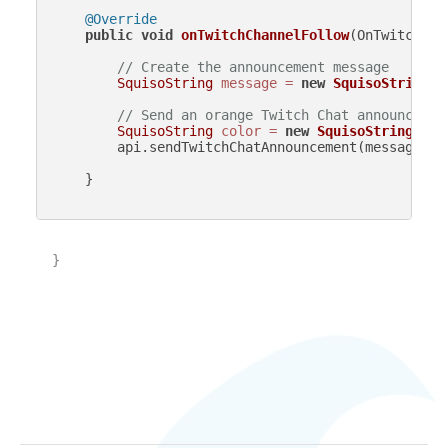
@Override
public
void
onTwitchChannelFollow
(OnTwitchCha
// Create the announcement message
SquisoString
message
=
new
SquisoString
(
"
// Send an orange Twitch Chat announcemen
SquisoString
color
=
new
SquisoString
(
"or
        api.sendTwitchChatAnnouncement(message, co
    }

}
