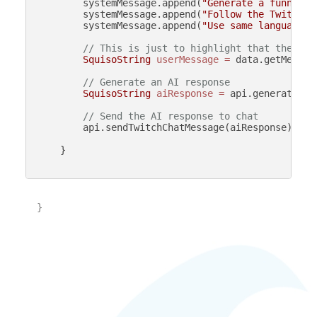
        systemMessage.append(
"Generate a funny gr
        systemMessage.append(
"Follow the Twitch c
        systemMessage.append(
"Use same language a
// This is just to highlight that the AI 
SquisoString
userMessage
=
 data.getMessage
// Generate an AI response
SquisoString
aiResponse
=
 api.generateAIT
// Send the AI response to chat
        api.sendTwitchChatMessage(aiResponse);

    }

}
