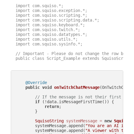
import com.squiso.*;

import com.squiso.exception.*;

import com.squiso.scripting.*;

import com.squiso.scripting.data.*;

import com.squiso.keyboard.*;

import com.squiso.twitch.*;

import com.squiso.datatypes.*;

import com.squiso.utils.*;

import com.squiso.sysinfo.*;

// Important - Please do not change the row below 
public class Script_Example extends SquisoScript {
@Override
public
void
onTwitchChatMessage
(OnTwitchChatM
// If the message is not their first time
if
 (!data.isMessageFirstTime()) {

return
;

        }

SquisoString
systemMessage
=
new
SquisoSt
        systemMessage.append(
"You are an AI in Sq
        systemMessage.append(
"A viewer with the u