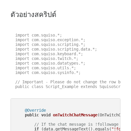
ตัวอย่างสคริปต์
import com.squiso.*;

import com.squiso.exception.*;

import com.squiso.scripting.*;

import com.squiso.scripting.data.*;

import com.squiso.keyboard.*;

import com.squiso.twitch.*;

import com.squiso.datatypes.*;

import com.squiso.utils.*;

import com.squiso.sysinfo.*;

// Important - Please do not change the row below 
public class Script_Example extends SquisoScript {
@Override
public
void
onTwitchChatMessage
(OnTwitchChatM
// If the chat message is !followage
if
 (data.getMessageText().equals(
"!follow