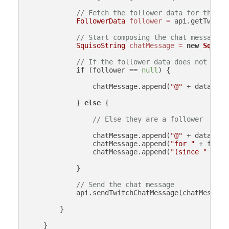
// Fetch the follower data for the us
FollowerData
follower
=
 api.getTwitch
// Start composing the chat message
SquisoString
chatMessage
=
new
Squiso
// If the follower data does not exis
if
 (follower == 
null
) {

                chatMessage.append(
"@"
 + data.get
            } 
else
 {

// Else they are a follower
                chatMessage.append(
"@"
 + data.get
                chatMessage.append(
"for "
 + follo
                chatMessage.append(
"(since "
 + fo
            }

// Send the chat message
            api.sendTwitchChatMessage(chatMessage)
        }

    }
