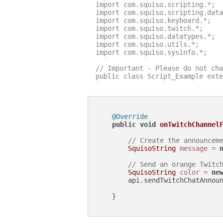
import com.squiso.scripting.*;

import com.squiso.scripting.data
import com.squiso.keyboard.*;

import com.squiso.twitch.*;

import com.squiso.datatypes.*;

import com.squiso.utils.*;

import com.squiso.sysinfo.*;

// Important - Please do not cha
public class Script_Example exte
@Override
public
void
onTwitchChannel
// Create the announcem
SquisoString
message
=
// Send an orange Twitc
SquisoString
color
=
ne
        api.sendTwitchChatAnnoun
    }
