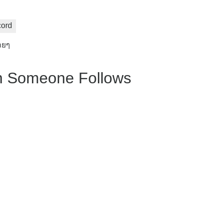
cord
ายๆ
n Someone Follows