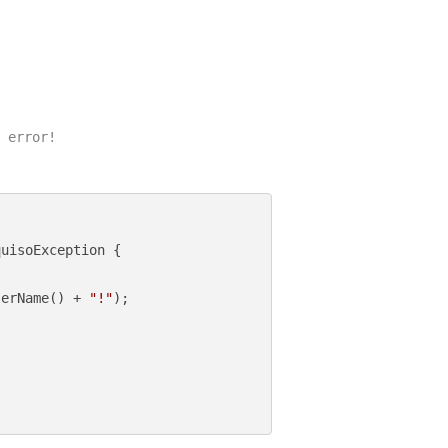
 error!

uisoException {

serName() + 
"!"
);
