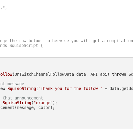
.*;

nge the row below - otherwise you will get a compilation
nds SquisoScript {

Follow
(OnTwitchChannelFollowData data, API api)
throws
 Sq
ent message
new
SquisoString
(
"Thank you for the follow "
 + data.getU
h Chat announcement
w
SquisoString
(
"orange"
);

cement(message, color);
