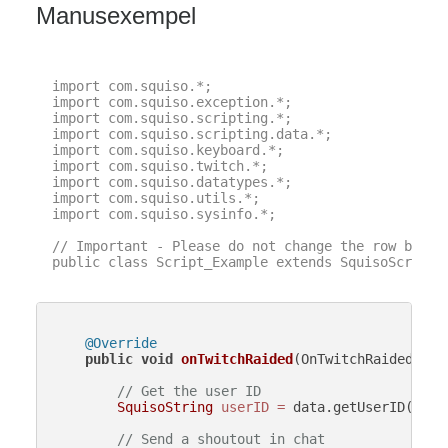
Manusexempel
import com.squiso.*;

import com.squiso.exception.*;

import com.squiso.scripting.*;

import com.squiso.scripting.data.*;

import com.squiso.keyboard.*;

import com.squiso.twitch.*;

import com.squiso.datatypes.*;

import com.squiso.utils.*;

import com.squiso.sysinfo.*;

// Important - Please do not change the row below 
public class Script_Example extends SquisoScript {
@Override
public
void
onTwitchRaided
(OnTwitchRaidedData
// Get the user ID
SquisoString
userID
=
 data.getUserID();

// Send a shoutout in chat