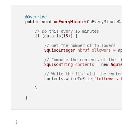
@Override
public
void
onEveryMinute
(OnEveryMinuteData d
// Do this every 15 minutes
if
 (data.is(
15
)) {

// Get the number of followers
SquisoInteger
nbrOfFollowers
=
 api.ge
// Compose the contents of the file
SquisoString
contents
=
new
SquisoStr
// Write the file with the contents
            contents.writeToFile(
"followers.txt"
);
        }

    }

}
