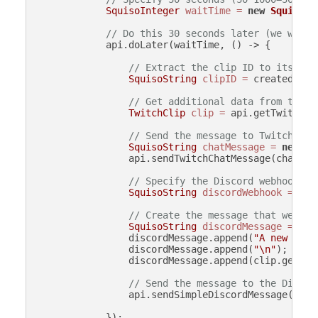
SquisoInteger
waitTime
=
new
SquisoIn
// Do this 30 seconds later (we wait 
            api.doLater(waitTime, () -> {

// Extract the clip ID to its own
SquisoString
clipID
=
 createdClip
// Get additional data from the c
TwitchClip
clip
=
 api.getTwitchCl
// Send the message to Twitch cha
SquisoString
chatMessage
=
new
Sq
                api.sendTwitchChatMessage(chatMess
// Specify the Discord webhook UR
SquisoString
discordWebhook
=
new
// Create the message that we wil
SquisoString
discordMessage
=
new
                discordMessage.append(
"A new clip
                discordMessage.append(
"\n"
);

                discordMessage.append(clip.getURL(
// Send the message to the Discor
                api.sendSimpleDiscordMessage(disco
            });
