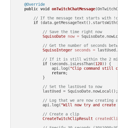
@Override
public
void
onTwitchChatMessage
(OnTwitchChatM
// If the message text starts with !clip
if
 (data.getMessageText().startsWith(
"!cl
// Save the time right now
SquisoDate
now
=
 SquisoDate.nowLocal()
// Get the number of seconds between 
SquisoInteger
seconds
=
 lastUsed.getS
// If it is still within the 2 minute
if
 (seconds.isLessThan(
120
)) {

                api.log(
"Clip command still on co
return
;

            }

// Set the lastUsed to now
            lastUsed = SquisoDate.nowLocal();

// Log that we are now creating a cli
            api.log(
"Will now try and create a Tw
// Create a clip
CreateTwitchClipResult
createdClip
=
 
// Specify 30 seconds (30*1000=30000 