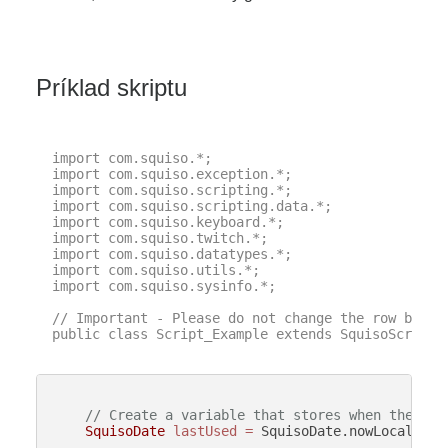
Príklad skriptu
import com.squiso.*;

import com.squiso.exception.*;

import com.squiso.scripting.*;

import com.squiso.scripting.data.*;

import com.squiso.keyboard.*;

import com.squiso.twitch.*;

import com.squiso.datatypes.*;

import com.squiso.utils.*;

import com.squiso.sysinfo.*;

// Important - Please do not change the row below 
public class Script_Example extends SquisoScript {
// Create a variable that stores when the cli
SquisoDate
lastUsed
=
 SquisoDate.nowLocal();
