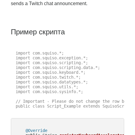
sends a Twitch chat announcement.
Пример скрипта
import com.squiso.*;

import com.squiso.exception.*;

import com.squiso.scripting.*;

import com.squiso.scripting.data.*;

import com.squiso.keyboard.*;

import com.squiso.twitch.*;

import com.squiso.datatypes.*;

import com.squiso.utils.*;

import com.squiso.sysinfo.*;

// Important - Please do not change the row below 
public class Script_Example extends SquisoScript {
@Override