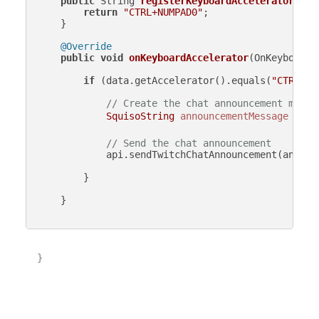
public
 String 
registerKeyboardAccelerator
()
 {

return
"CTRL+NUMPAD0"
;

    }

@Override
public
void
onKeyboardAccelerator
(OnKeyboardA
if
 (data.getAccelerator().equals(
"CTRL+NU
// Create the chat announcement messa
SquisoString
announcementMessage
=
ne
// Send the chat announcement
            api.sendTwitchChatAnnouncement(announc
        }

    }

}
