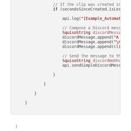
// If the clip was created in the
if
 (secondsSinceCreated.isLessTha
                    api.log(
"[Example_Automatical
// Compose a Discord message
SquisoString
discordMessage
=
                    discordMessage.append(
"A new 
                    discordMessage.append(
"\n"
);

                    discordMessage.append(clip.get
// Send the message to the Di
SquisoString
discordWebhook
=
                    api.sendSimpleDiscordMessage(
                }

            }

        }

    }

}
