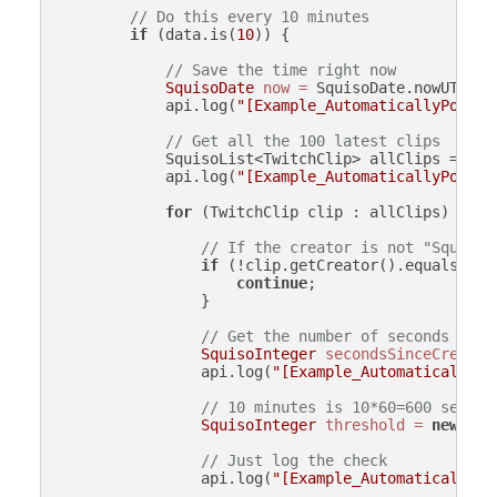
// Do this every 10 minutes
if
 (data.is(
10
)) {

// Save the time right now
SquisoDate
now
=
 SquisoDate.nowUTC();

            api.log(
"[Example_AutomaticallyPostTw
// Get all the 100 latest clips
            SquisoList<TwitchClip> allClips = api.
            api.log(
"[Example_AutomaticallyPostTw
for
 (TwitchClip clip : allClips) {

// If the creator is not "Squiso"
if
 (!clip.getCreator().equalsIgno
continue
;

                }

// Get the number of seconds sinc
SquisoInteger
secondsSinceCreated
                api.log(
"[Example_AutomaticallyPo
// 10 minutes is 10*60=600 second
SquisoInteger
threshold
=
new
Squ
// Just log the check
                api.log(
"[Example_AutomaticallyPo