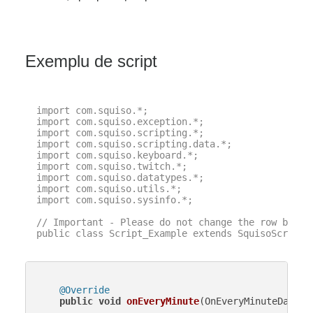
Exemplu de script
import com.squiso.*;

import com.squiso.exception.*;

import com.squiso.scripting.*;

import com.squiso.scripting.data.*;

import com.squiso.keyboard.*;

import com.squiso.twitch.*;

import com.squiso.datatypes.*;

import com.squiso.utils.*;

import com.squiso.sysinfo.*;

// Important - Please do not change the row below 
public class Script_Example extends SquisoScript {
@Override
public
void
onEveryMinute
(OnEveryMinuteData d