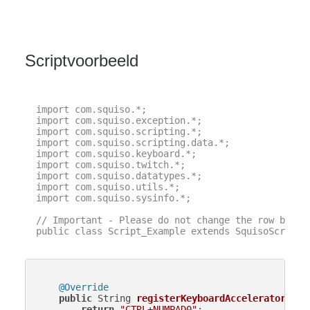
Scriptvoorbeeld
import com.squiso.*;

import com.squiso.exception.*;

import com.squiso.scripting.*;

import com.squiso.scripting.data.*;

import com.squiso.keyboard.*;

import com.squiso.twitch.*;

import com.squiso.datatypes.*;

import com.squiso.utils.*;

import com.squiso.sysinfo.*;

// Important - Please do not change the row below 
public class Script_Example extends SquisoScript {
@Override
public
 String 
registerKeyboardAccelerator
()
 {

return
"CTRL+NUMPAD0"
;
