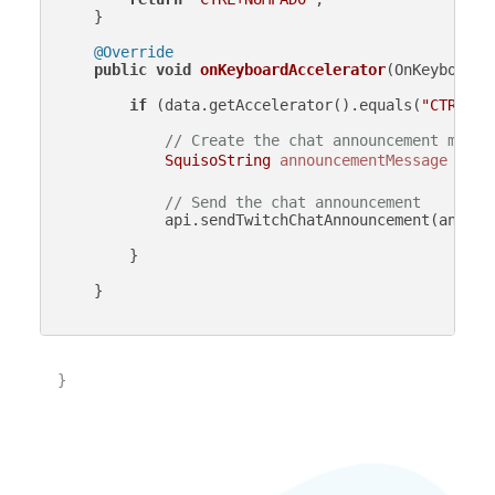
    }

@Override
public
void
onKeyboardAccelerator
(OnKeyboardA
if
 (data.getAccelerator().equals(
"CTRL+NU
// Create the chat announcement messa
SquisoString
announcementMessage
=
ne
// Send the chat announcement
            api.sendTwitchChatAnnouncement(announc
        }

    }

}
