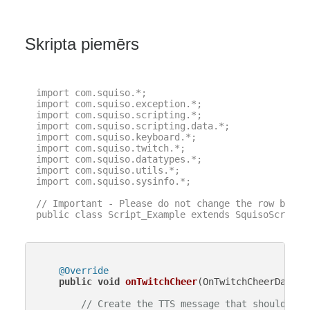
Skripta piemērs
import com.squiso.*;

import com.squiso.exception.*;

import com.squiso.scripting.*;

import com.squiso.scripting.data.*;

import com.squiso.keyboard.*;

import com.squiso.twitch.*;

import com.squiso.datatypes.*;

import com.squiso.utils.*;

import com.squiso.sysinfo.*;

// Important - Please do not change the row below 
public class Script_Example extends SquisoScript {
@Override
public
void
onTwitchCheer
(OnTwitchCheerData d
// Create the TTS message that should be 