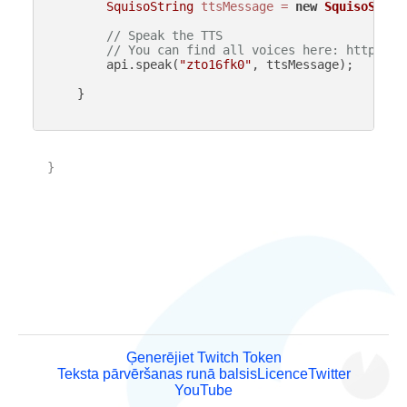
SquisoString
ttsMessage
=
new
SquisoStrin
// Speak the TTS
// You can find all voices here: https://
        api.speak(
"zto16fk0"
, ttsMessage);

    }

}

Ģenerējiet Twitch Token
Teksta pārvēršanas runā balsis
Licence
Twitter
YouTube