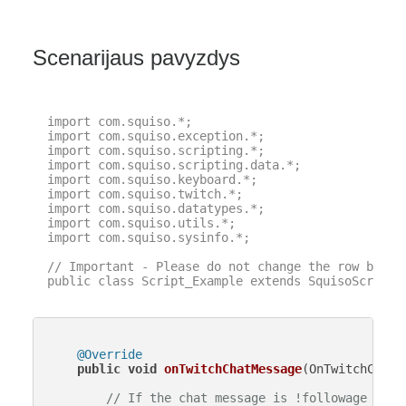
Scenarijaus pavyzdys
import com.squiso.*;

import com.squiso.exception.*;

import com.squiso.scripting.*;

import com.squiso.scripting.data.*;

import com.squiso.keyboard.*;

import com.squiso.twitch.*;

import com.squiso.datatypes.*;

import com.squiso.utils.*;

import com.squiso.sysinfo.*;

// Important - Please do not change the row below 
public class Script_Example extends SquisoScript {
@Override
public
void
onTwitchChatMessage
(OnTwitchChatM
// If the chat message is !followage