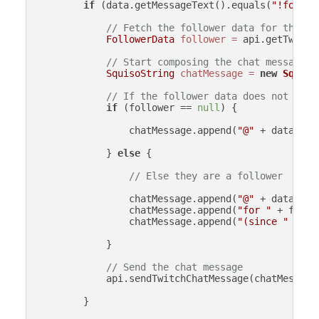
if
 (data.getMessageText().equals(
"!follow
// Fetch the follower data for the us
FollowerData
follower
=
 api.getTwitch
// Start composing the chat message
SquisoString
chatMessage
=
new
Squiso
// If the follower data does not exis
if
 (follower == 
null
) {

                chatMessage.append(
"@"
 + data.get
            } 
else
 {

// Else they are a follower
                chatMessage.append(
"@"
 + data.get
                chatMessage.append(
"for "
 + follo
                chatMessage.append(
"(since "
 + fo
            }

// Send the chat message
            api.sendTwitchChatMessage(chatMessage)
        }
