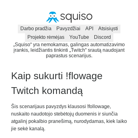
Darbo pradžia
Pavyzdžiai
API
Atsisiųsti
Projekto rėmėjas
YouTube
Discord
„Squiso“ yra nemokamas, galingas automatizavimo
įrankis, leidžiantis tinkinti „Twitch“ srautą naudojant
paprastus scenarijus.
Kaip sukurti !flowage
Twitch komandą
Šis scenarijaus pavyzdys klausosi !followage,
nuskaito naudotojo stebėtojų duomenis ir siunčia
atgalinį pokalbio pranešimą, nurodydamas, kiek laiko
jie sekė kanalą.