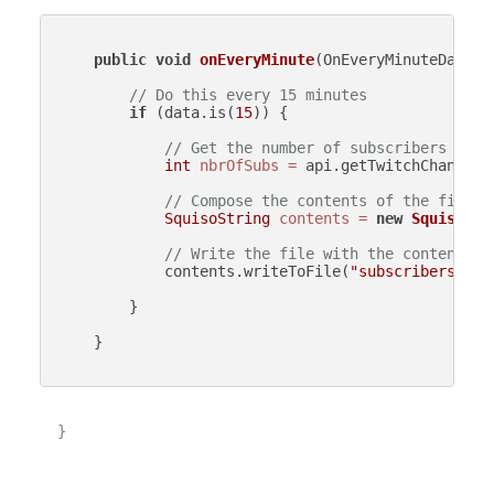
public
void
onEveryMinute
(OnEveryMinuteData d
// Do this every 15 minutes
if
 (data.is(
15
)) {

// Get the number of subscribers
int
nbrOfSubs
=
 api.getTwitchChannelS
// Compose the contents of the file
SquisoString
contents
=
new
SquisoStr
// Write the file with the contents
            contents.writeToFile(
"subscribers.txt
        }

    }

}
