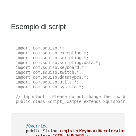
Esempio di script
import com.squiso.*;

import com.squiso.exception.*;

import com.squiso.scripting.*;

import com.squiso.scripting.data.*;

import com.squiso.keyboard.*;

import com.squiso.twitch.*;

import com.squiso.datatypes.*;

import com.squiso.utils.*;

import com.squiso.sysinfo.*;

// Important - Please do not change the row below 
public class Script_Example extends SquisoScript {
@Override
public
 String 
registerKeyboardAccelerator
()
 {

return
"CTRL+NUMPAD0"
;
