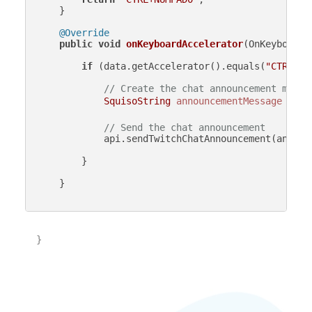
    }

@Override
public
void
onKeyboardAccelerator
(OnKeyboardA
if
 (data.getAccelerator().equals(
"CTRL+NU
// Create the chat announcement messa
SquisoString
announcementMessage
=
ne
// Send the chat announcement
            api.sendTwitchChatAnnouncement(announc
        }

    }

}
