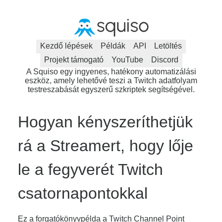
Kezdő lépések
Példák
API
Letöltés
Projekt támogató
YouTube
Discord
A Squiso egy ingyenes, hatékony automatizálási
eszköz, amely lehetővé teszi a Twitch adatfolyam
testreszabását egyszerű szkriptek segítségével.
Hogyan kényszeríthetjük
rá a Streamert, hogy lője
le a fegyverét Twitch
csatornapontokkal
Ez a forgatókönyvpélda a Twitch Channel Point