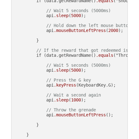
        if (data.getRewardName()
.equals
("Shoot Gun
// Wait 5 seconds (5000ms)
            api
.sleep
(
5000
);

// Hold down the left mouse button fo
            api
.mouseButtonLeftPress
(
2000
);

        }

// If the reward that got redeemed is cal
        if (data.getRewardName()
.equals
("Throw Gr
// Wait 5 seconds (5000ms)
            api
.sleep
(
5000
);

// Press the G key
            api
.keyPress
(KeyboardKey.G);

// Wait a second again
            api
.sleep
(
1000
);

// Throw the grenade
            api
.mouseButtonLeftPress
();

        }

    }
