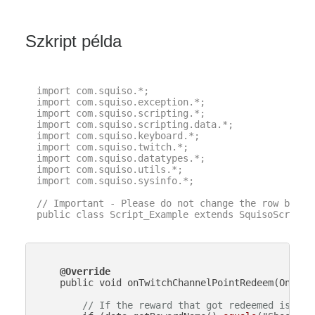
Szkript példa
import com.squiso.*;

import com.squiso.exception.*;

import com.squiso.scripting.*;

import com.squiso.scripting.data.*;

import com.squiso.keyboard.*;

import com.squiso.twitch.*;

import com.squiso.datatypes.*;

import com.squiso.utils.*;

import com.squiso.sysinfo.*;

// Important - Please do not change the row below 
public class Script_Example extends SquisoScript {
@Override
    public void onTwitchChannelPointRedeem(OnTwit
// If the reward that got redeemed is cal