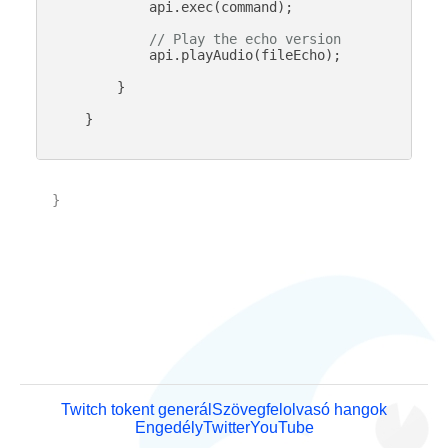
            api.exec(command);

// Play the echo version
            api.playAudio(fileEcho);

        }

    }

}

Twitch tokent generál
Szövegfelolvasó hangok
Engedély
Twitter
YouTube