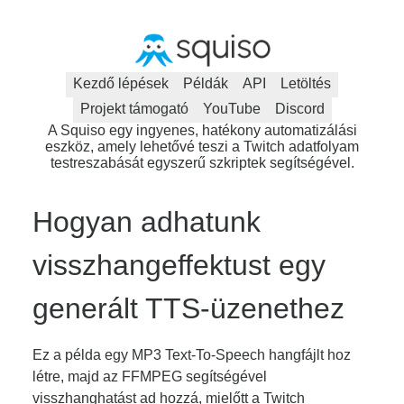
Kezdő lépések
Példák
API
Letöltés
Projekt támogató
YouTube
Discord
A Squiso egy ingyenes, hatékony automatizálási
eszköz, amely lehetővé teszi a Twitch adatfolyam
testreszabását egyszerű szkriptek segítségével.
Hogyan adhatunk
visszhangeffektust egy
generált TTS-üzenethez
Ez a példa egy MP3 Text-To-Speech hangfájlt hoz
létre, majd az FFMPEG segítségével
visszhanghatást ad hozzá, mielőtt a Twitch