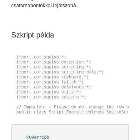
csatornapontokkal lejátszaná.
Szkript példa
import com.squiso.*;

import com.squiso.exception.*;

import com.squiso.scripting.*;

import com.squiso.scripting.data.*;

import com.squiso.keyboard.*;

import com.squiso.twitch.*;

import com.squiso.datatypes.*;

import com.squiso.utils.*;

import com.squiso.sysinfo.*;

// Important - Please do not change the row below 
public class Script_Example extends SquisoScript {
@Override