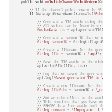
public
void
onTwitchChannelPointRedeem
(OnTwit
// If the channel point reward is "Echo B
if
 (data.getRewardName().equals(
"Echo Bri
// Generate a TTS audio using the Bri
// All voices can be found here: http
SquisoData
tts
=
 api.generateTTS(
"ggw
// Generate a random ID that we will 
String
randomID
=
 StringUtil.getRando
// Create a filename for the generate
String
file
=
 randomID + 
".mp3"
;

// Save the TTS audio to the disk
            api.writeFile(file, tts);

// Log that we saved the generated TT
            api.log(
"Saved generated TTS to \""
 +
// Create a new filename for the echo
String
fileEcho
=
 randomID + 
"_echo.m
// Add an echo effect to the audio fi
// This requires that you have downlo
// FFMPEG is a free audio tool that c
String
command
=
"ffmpeg.exe -i "
 + f