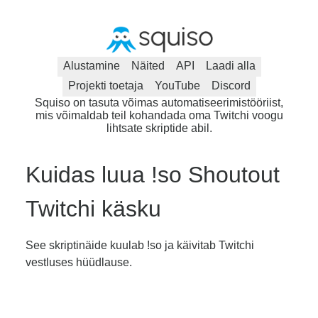
Alustamine
Näited
API
Laadi alla
Projekti toetaja
YouTube
Discord
Squiso on tasuta võimas automatiseerimistööriist,
mis võimaldab teil kohandada oma Twitchi voogu
lihtsate skriptide abil.
Kuidas luua !so Shoutout
Twitchi käsku
See skriptinäide kuulab !so ja käivitab Twitchi
vestluses hüüdlause.