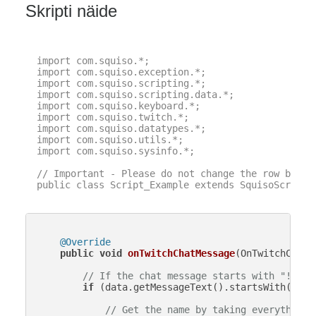
Skripti näide
import com.squiso.*;

import com.squiso.exception.*;

import com.squiso.scripting.*;

import com.squiso.scripting.data.*;

import com.squiso.keyboard.*;

import com.squiso.twitch.*;

import com.squiso.datatypes.*;

import com.squiso.utils.*;

import com.squiso.sysinfo.*;

// Important - Please do not change the row below 
public class Script_Example extends SquisoScript {
@Override
public
void
onTwitchChatMessage
(OnTwitchChatM
// If the chat message starts with "!so "
if
 (data.getMessageText().startsWith(
"!so
// Get the name by taking everything 