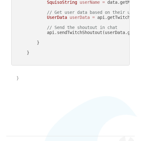
SquisoString
userName
=
 data.getMessa
// Get user data based on their usern
UserData
userData
=
 api.getTwitchUser
// Send the shoutout in chat
            api.sendTwitchShoutout(userData.getID(
        }

    }

}
