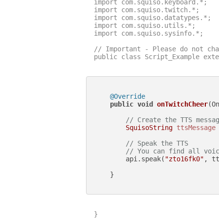
import com.squiso.keyboard.*;

import com.squiso.twitch.*;

import com.squiso.datatypes.*;

import com.squiso.utils.*;

import com.squiso.sysinfo.*;

// Important - Please do not cha
public class Script_Example exte
@Override
public
void
onTwitchCheer
(O
// Create the TTS messa
SquisoString
ttsMessage
// Speak the TTS
// You can find all voi
        api.speak(
"zto16fk0"
, tt
    }

}
