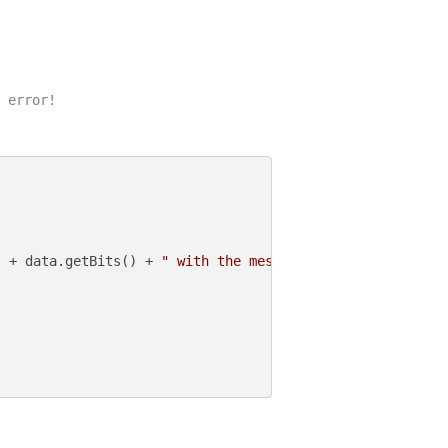
 error!

"
 + data.getBits() + 
" with the message: "
 + data.getMess