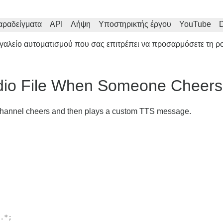
αραδείγματα
API
Λήψη
Υποστηρικτής έργου
YouTube
D
εργαλείο αυτοματισμού που σας επιτρέπει να προσαρμόσετε τη 
dio File When Someone Cheers 
h Channel cheers and then plays a custom TTS message.
.*;
