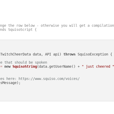
nge the row below - otherwise you will get a compilation
nds SquisoScript {

nTwitchCheerData data, API api)
throws
 SquisoException {

ge that should be spoken
=
new
SquisoString
(data.getUserName() + 
" just cheered 
ces here: https://www.squiso.com/voices/
sMessage);
