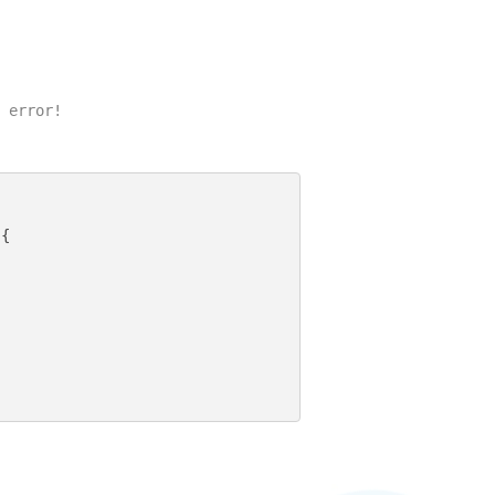
 error!

{
