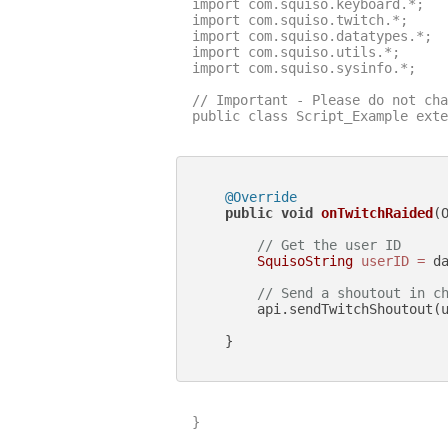
import com.squiso.keyboard.*;

import com.squiso.twitch.*;

import com.squiso.datatypes.*;

import com.squiso.utils.*;

import com.squiso.sysinfo.*;

// Important - Please do not cha
public class Script_Example exte
@Override
public
void
onTwitchRaided
(
// Get the user ID
SquisoString
userID
=
 da
// Send a shoutout in c
        api.sendTwitchShoutout(u
    }

}
