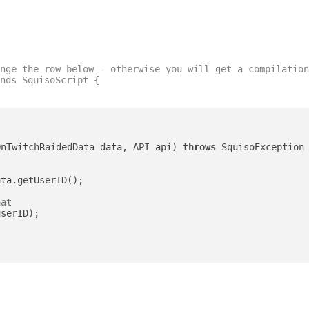
nge the row below - otherwise you will get a compilation
nds SquisoScript {

OnTwitchRaidedData data, API api)
throws
 SquisoException 
ta.getUserID();

hat
serID);
