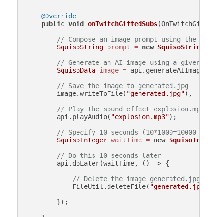
@Override
public
void
onTwitchGiftedSubs
(OnTwitchGifted
// Compose an image prompt using the numb
SquisoString
prompt
=
new
SquisoString
(
"A
// Generate an AI image using a given pro
SquisoData
image
=
 api.generateAIImage(pro
// Save the image to generated.jpg
        image.writeToFile(
"generated.jpg"
);

// Play the sound effect explosion.mp3
        api.playAudio(
"explosion.mp3"
);

// Specify 10 seconds (10*1000=10000 mill
SquisoInteger
waitTime
=
new
SquisoIntege
// Do this 10 seconds later
        api.doLater(waitTime, () -> {

// Delete the image generated.jpg
            FileUtil.deleteFile(
"generated.jpg"
);

        });
