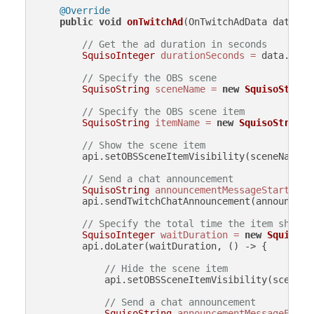
@Override
public
void
onTwitchAd
(OnTwitchAdData data, A
// Get the ad duration in seconds
SquisoInteger
durationSeconds
=
 data.getD
// Specify the OBS scene
SquisoString
sceneName
=
new
SquisoString
// Specify the OBS scene item
SquisoString
itemName
=
new
SquisoString
(
// Show the scene item
        api.setOBSSceneItemVisibility(sceneName, 
// Send a chat announcement
SquisoString
announcementMessageStarted
=
        api.sendTwitchChatAnnouncement(announcemen
// Specify the total time the item should
SquisoInteger
waitDuration
=
new
SquisoIn
        api.doLater(waitDuration, () -> {

// Hide the scene item
            api.setOBSSceneItemVisibility(sceneNa
// Send a chat announcement
SquisoString
announcementMessageEnded