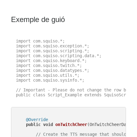
Exemple de guió
import com.squiso.*;

import com.squiso.exception.*;

import com.squiso.scripting.*;

import com.squiso.scripting.data.*;

import com.squiso.keyboard.*;

import com.squiso.twitch.*;

import com.squiso.datatypes.*;

import com.squiso.utils.*;

import com.squiso.sysinfo.*;

// Important - Please do not change the row below 
public class Script_Example extends SquisoScript {
@Override
public
void
onTwitchCheer
(OnTwitchCheerData d
// Create the TTS message that should be 