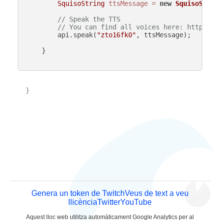
SquisoString
ttsMessage
=
new
SquisoStrin
// Speak the TTS
// You can find all voices here: https://
        api.speak(
"zto16fk0"
, ttsMessage);

    }

}

Genera un token de Twitch
Veus de text a veu
llicència
Twitter
YouTube
Aquest lloc web utilitza automàticament Google Analytics per al