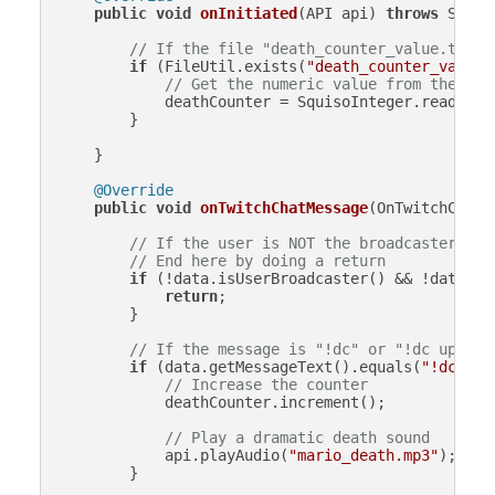
public
void
onInitiated
(API api)
throws
 Squis
// If the file "death_counter_value.txt" 
if
 (FileUtil.exists(
"death_counter_value.
// Get the numeric value from the fil
            deathCounter = SquisoInteger.readFrom
        }

    }

@Override
public
void
onTwitchChatMessage
(OnTwitchChatM
// If the user is NOT the broadcaster and
// End here by doing a return
if
 (!data.isUserBroadcaster() && !data.isU
return
;

        }

// If the message is "!dc" or "!dc up"
if
 (data.getMessageText().equals(
"!dc"
) |
// Increase the counter
            deathCounter.increment();

// Play a dramatic death sound
            api.playAudio(
"mario_death.mp3"
);

        }
