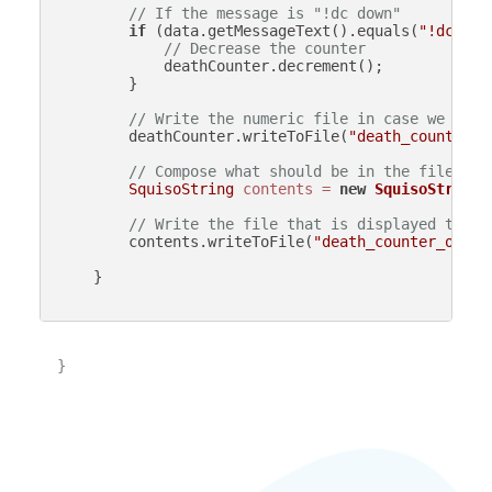
// If the message is "!dc down"
if
 (data.getMessageText().equals(
"!dc dow
// Decrease the counter
            deathCounter.decrement();

        }

// Write the numeric file in case we rest
        deathCounter.writeToFile(
"death_counter_v
// Compose what should be in the file for
SquisoString
contents
=
new
SquisoString
(
// Write the file that is displayed to OB
        contents.writeToFile(
"death_counter_obs.t
    }

}
