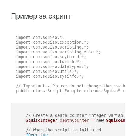
Пример за скрипт
import com.squiso.*;

import com.squiso.exception.*;

import com.squiso.scripting.*;

import com.squiso.scripting.data.*;

import com.squiso.keyboard.*;

import com.squiso.twitch.*;

import com.squiso.datatypes.*;

import com.squiso.utils.*;

import com.squiso.sysinfo.*;

// Important - Please do not change the row below 
public class Script_Example extends SquisoScript {
// Create a death counter integer variable, a
SquisoInteger
deathCounter
=
new
SquisoIntege
// When the script is initiated
@Override